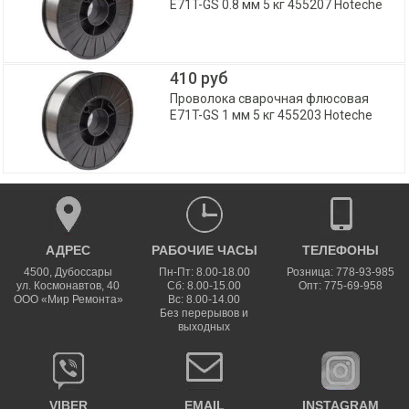
E71T-GS 0.8 мм 5 кг 455207 Hoteche
410 руб
Проволока сварочная флюсовая
E71T-GS 1 мм 5 кг 455203 Hoteche
АДРЕС
РАБОЧИЕ ЧАСЫ
ТЕЛЕФОНЫ
4500
,
Дубоссары
Пн-Пт: 8.00-18.00
Розница: 778-93-985
ул.
Космонавтов, 40
Сб: 8.00-15.00
Опт: 775-69-958
ООО «Мир Ремонта»
Вс: 8.00-14.00
Без перерывов и
выходных
VIBER
EMAIL
INSTAGRAM