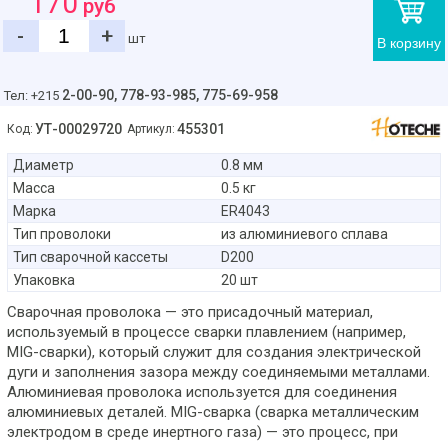
170
руб
-
+
шт
В корзину
2-00-90,
778-93-985, 775-69-958
Тел: +215
УТ-00029720
455301
Код:
Артикул:
Диаметр
0.8 мм
Масса
0.5 кг
Марка
ER4043
Тип проволоки
из алюминиевого сплава
Тип сварочной кассеты
D200
Упаковка
20 шт
Сварочная проволока — это присадочный материал,
используемый в процессе сварки плавлением (например,
MIG-сварки), который служит для создания электрической
дуги и заполнения зазора между соединяемыми металлами.
Алюминиевая проволока используется для соединения
алюминиевых деталей. MIG-сварка (сварка металлическим
электродом в среде инертного газа) — это процесс, при