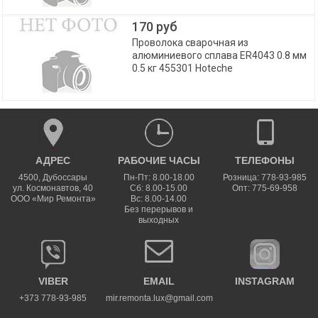
170 руб
Проволока сварочная из
алюминиевого сплава ER4043 0.8 мм
0.5 кг 455301 Hoteche
АДРЕС
РАБОЧИЕ ЧАСЫ
ТЕЛЕФОНЫ
4500
,
Дубоссары
Пн-Пт: 8.00-18.00
Розница: 778-93-985
ул.
Космонавтов, 40
Сб: 8.00-15.00
Опт: 775-69-958
ООО «Мир Ремонта»
Вс: 8.00-14.00
Без перерывов и
выходных
VIBER
EMAIL
INSTAGRAM
+373 778-93-985
mir.remonta.lux@gmail.com