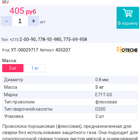
405
руб
-
+
шт
В корзину
2-00-90,
778-93-985, 775-69-958
Тел: +215
УТ-00029717
455207
Код:
Артикул:
Масса:
5 кг
1 кг
Диаметр
0.8 мм
5 кг
Масса
Марка
E71T-GS
Тип проволоки
флюсовая
Тип сварочной кассеты
D200
Упаковка
2 шт
Проволока порошковая (флюсовая), предназначенная для
сварки без использования защитного газа. Она подходит для
однопроходной сварки тонких листов мягкой и оцинкованной