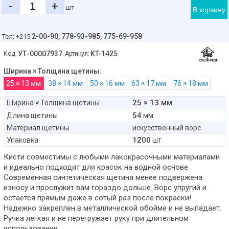
-
+
шт
В корзину
2-00-90,
778-93-985, 775-69-958
Тел: +215
УТ-00007937
KT-1425
Код:
Артикул:
Ширина × Толщина щетины:
25 × 13 мм
38 × 14 мм
50 × 16 мм
63 × 17 мм
76 × 18 мм
25 × 13 мм
Ширина × Толщина щетины
54
Длина щетины
мм
Материал щетины
искусственный ворс
1200
Упаковка
шт
Кисти совместимы с любыми лакокрасочными материалами
и идеально подходят для красок на водной основе.
Современная синтетическая щетина менее подвержена
износу и прослужит вам гораздо дольше. Ворс упругий и
остается прямым даже в сотый раз после покраски!
Надежно закреплен в металлической обойме и не выпадает.
Ручка легкая и не перегружает руку при длительном
использовании.