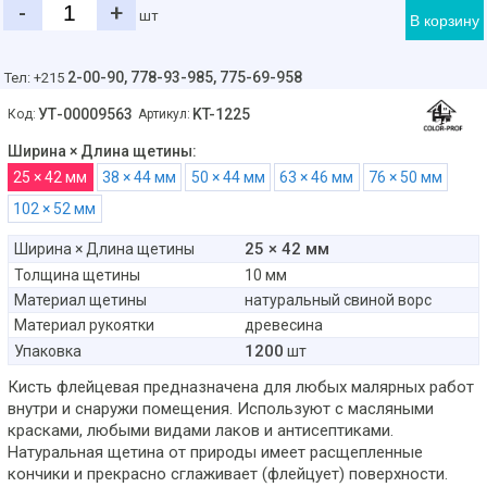
-
+
шт
В корзину
2-00-90,
778-93-985, 775-69-958
Тел: +215
УТ-00009563
KT-1225
Код:
Артикул:
Ширина × Длина щетины:
25 × 42 мм
38 × 44 мм
50 × 44 мм
63 × 46 мм
76 × 50 мм
102 × 52 мм
25 × 42 мм
Ширина × Длина щетины
Толщина щетины
10 мм
Материал щетины
натуральный свиной ворс
Материал рукоятки
древесина
1200
Упаковка
шт
Кисть флейцевая предназначена для любых малярных работ
внутри и снаружи помещения. Используют с масляными
красками, любыми видами лаков и антисептиками.
Натуральная щетина от природы имеет расщепленные
кончики и прекрасно сглаживает (флейцует) поверхности.