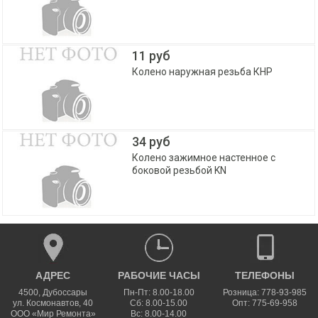
11 руб
Колено наружная резьба КНР
34 руб
Колено зажимное настенное с
боковой резьбой KN
АДРЕС
РАБОЧИЕ ЧАСЫ
ТЕЛЕФОНЫ
4500
,
Дубоссары
Пн-Пт: 8.00-18.00
Розница: 778-93-985
ул.
Космонавтов, 40
Сб: 8.00-15.00
Опт: 775-69-958
ООО «Мир Ремонта»
Вс: 8.00-14.00