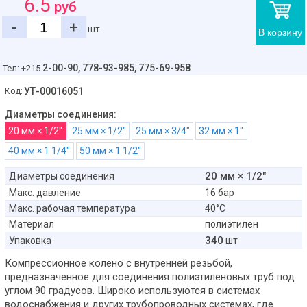
6.5
руб
-
+
шт
В корзину
2-00-90,
778-93-985, 775-69-958
Тел: +215
УТ-00016051
Код:
Диаметры соединения:
20 мм × 1/2"
25 мм × 1/2"
25 мм × 3/4"
32 мм × 1"
40 мм × 1 1/4"
50 мм × 1 1/2"
20 мм × 1/2"
Диаметры соединения
Макс. давление
16 бар
Макс. рабочая температура
40°С
Материал
полиэтилен
340
Упаковка
шт
Компрессионное колено с внутренней резьбой,
предназначенное для соединения полиэтиленовых труб под
углом 90 градусов. Широко используются в системах
водоснабжения и других трубопроводных системах, где