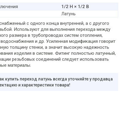
1/2 Н × 1/2 В
ключения
Латунь
снабженный с одного конца внутренней, а с другого
зьбой. Используют для выполнения перехода между
ного размера в трубопроводах систем отопления,
 водоснабжения и др. Усиленная модификация говорит
нную толщину стенки, а значит высокую надежность
вания изделия в системе. Фитинг полностью латунный,
зации резьбовых соединений следует использовать
ные материалы.
ак купить переход латунь всегда уточняйте у продавца
ектацию и характеристики товара!