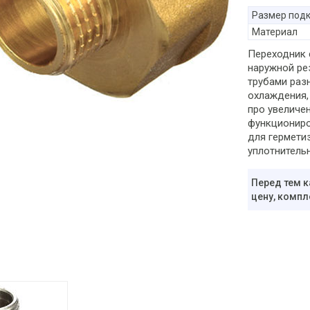
Размер под
Материал
Переходник 
наружной ре
трубами раз
охлаждения,
про увеличе
функциониро
для гермети
уплотнитель
Перед тем к
цену, компл