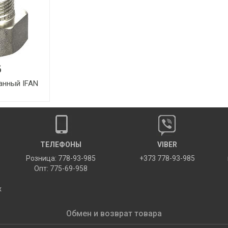
б
анный IFAN
ТЕЛЕФОНЫ
VIBER
Розница: 778-93-985
+373 778-93-985
Опт: 775-69-958
х
Обмен и возврат товара