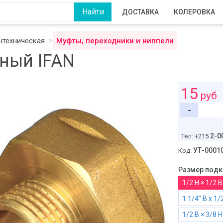
ДОСТАВКА
КОЛЕРОВКА
нтехническая
Муфты, переходники и ниппели
ный IFAN
15
руб
-
2-0
Тел: +215
УТ-0001
Код:
Размер подк
1/2 Н × 1/2 В
1 1/4" В х 1/
1/2 В × 3/8 Н