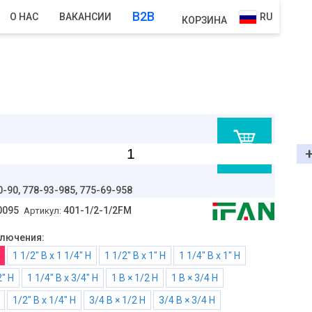
B2B
О НАС
ВАКАНСИИ
RU
КОРЗИНА
В корзину
0-90,
778-93-985, 775-69-958
0095
401-1/2-1/2FM
Артикул:
лючения:
1 1/2" В х 1 1/4" Н
1 1/2" В х 1" Н
1 1/4" В х 1" Н
2" Н
1 1/4" В х 3/4" Н
1 В × 1/2 Н
1 В × 3/4 Н
1/2" В х 1/4" Н
3/4 В × 1/2 Н
3/4 В × 3/4 Н