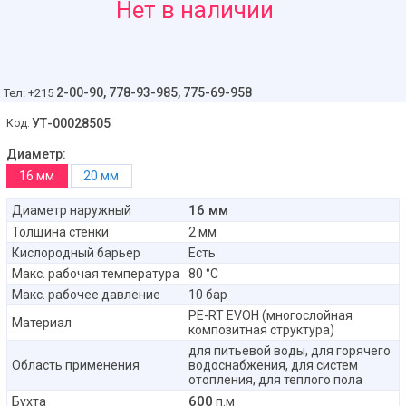
10
Нет в наличии
руб
2-00-90,
778-93-985, 775-69-958
Тел: +215
УТ-00028505
Код:
Диаметр:
16 мм
20 мм
16 мм
Диаметр наружный
Толщина стенки
2 мм
Кислородный барьер
Есть
Макс. рабочая температура
80 °C
Макс. рабочее давление
10 бар
PE-RT EVOH (многослойная
Материал
композитная структура)
для питьевой воды, для горячего
Область применения
водоснабжения, для систем
отопления, для теплого пола
600
Бухта
п.м