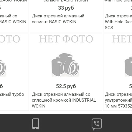
б
33 руб
азный со
Диск отрезной алмазный
Диск отрезн
BASIC WOKIN
сегмент BASIC WOKIN
With Hole Di
SGS
уб
52.5 руб
5
азный турбо
Диск отрезной алмазный со
Диск отрезн
сплошной кромкой INDUSTRIAL
ультратонкий 
WOKIN
10 мм 570352