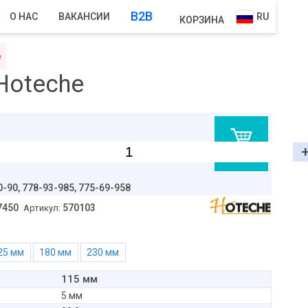
B2B
О НАС
ВАКАНСИИ
RU
КОРЗИНА
е
Hoteche
В корзину
0-90,
778-93-985, 775-69-958
7450
570103
Артикул:
125 мм
180 мм
230 мм
115 мм
5 мм