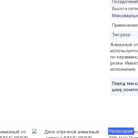
Посадочный
Высота сегм
Максимальн
Применение
Тип реза
Алмазный от
используетс
по керамике
резки. Имее
исполнения.
Перед тем к
цену, компл
Распродажа