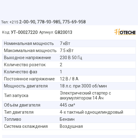
2-00-90,
778-93-985, 775-69-958
Тел: +215
УТ-00027220
G820013
Код:
Артикул:
Номинальная мощность
7 кВт
Максимальная мощность
7.5 кВт
Выходное напряжение
230 В 50 Гц
Количество розеток
2
Количество фаз
1
Постоянное напряжение
12 В / 8 А
Мощность двигателя
18 л.с. при 3000 об/мин
Электрический стартер с
Тип запуска
аккумулятором 14 Ач
Объём двигателя
445 см³
Тип двигателя
4-х тактный одноцилиндровый
Топливо
Бензин
Система охлаждения
Воздушная