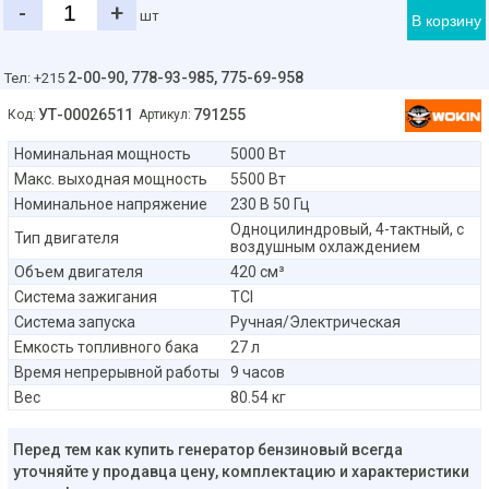
-
+
шт
В корзину
2-00-90,
778-93-985, 775-69-958
Тел: +215
УТ-00026511
791255
Код:
Артикул:
Номинальная мощность
5000 Вт
Макс. выходная мощность
5500 Вт
Номинальное напряжение
230 В 50 Гц
Одноцилиндровый, 4-тактный, с
Тип двигателя
воздушным охлаждением
Объем двигателя
420 см³
Система зажигания
TCI
Система запуска
Ручная/Электрическая
Емкость топливного бака
27 л
Время непрерывной работы
9 часов
Вес
80.54 кг
Перед тем как купить генератор бензиновый всегда
уточняйте у продавца цену, комплектацию и характеристики