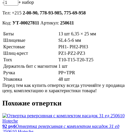
-
+
набор
Тел: +215
2-00-90,
778-93-985, 775-69-958
Код:
УТ-00027811
Артикул:
250611
Биты
13 шт 6,35 × 25 мм
Шлицевые
SL4-5-6 мм
Крестовые
PH1- PH2-PH3
Шлиц-крест
PZ1-PZ2-PZ3
Torx
T10-T15-T20-T25
Держатель бит с магнитом
1 шт
Ручка
PP+TPR
Упаковка
48 шт
Перед тем как купить отвертку всегда уточняйте у продавца
цену, комплектацию и характеристики товара!
Похожие отвертки
92 руб
Отвертка реверсивная с комплектом насадок 31 ед
250610 Hoteche