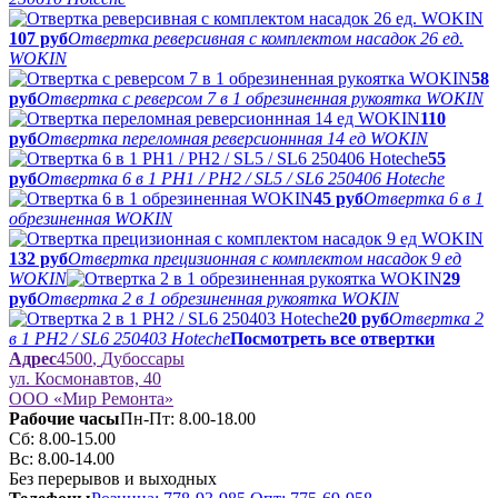
107 руб
Отвертка реверсивная с комплектом насадок 26 ед.
WOKIN
58
руб
Отвертка с реверсом 7 в 1 обрезиненная рукоятка WOKIN
110
руб
Отвертка переломная реверсионнная 14 ед WOKIN
55
руб
Отвертка 6 в 1 PH1 / PH2 / SL5 / SL6 250406 Hoteche
45 руб
Отвертка 6 в 1
обрезиненная WOKIN
132 руб
Отвертка прецизионная с комплектом насадок 9 ед
WOKIN
29
руб
Отвертка 2 в 1 обрезиненная рукоятка WOKIN
20 руб
Отвертка 2
в 1 PH2 / SL6 250403 Hoteche
Посмотреть все отвертки
Адрес
4500
,
Дубоссары
ул.
Космонавтов, 40
ООО «Мир Ремонта»
Рабочие часы
Пн-Пт: 8.00-18.00
Сб: 8.00-15.00
Вс: 8.00-14.00
Без перерывов и выходных