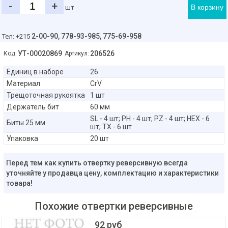
-
+
В корзину
шт
2-00-90,
778-93-985, 775-69-958
Тел: +215
УТ-00020869
206526
Код:
Артикул:
Единиц в наборе
26
Материал
CrV
Трещоточная рукоятка
1 шт
Держатель бит
60 мм
SL - 4 шт; PH - 4 шт; PZ - 4 шт; HEX - 6
Биты 25 мм
шт; TX - 6 шт
Упаковка
20 шт
Перед тем как купить отвертку реверсивную всегда
уточняйте у продавца цену, комплектацию и характеристики
товара!
Похожие отвертки реверсивные
92 руб