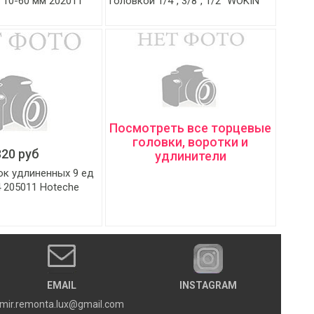
" 10-60 мм 202011
головкой 1/4″, 3/8″, 1/2″ WOKIN
Посмотреть все торцевые
головки, воротки и
320 руб
удлинители
ок удлиненных 9 ед
4 205011 Hoteche
EMAIL
INSTAGRAM
mir.remonta.lux@gmail.com