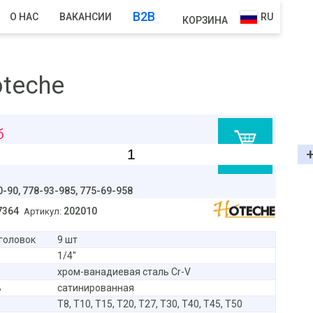
B2B
О НАС
ВАКАНСИИ
RU
КОРЗИНА
oteche
б
В корзину
0-90,
778-93-985, 775-69-958
7364
202010
Артикул:
головок
9 шт
1/4"
хром-ванадиевая сталь Cr-V
ь
сатинированная
Т8, Т10, Т15, Т20, Т27, Т30, Т40, Т45, Т50