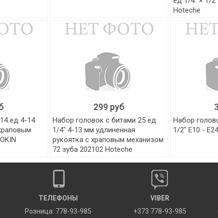
ед 1/4" × 1/2
Hoteche
б
299 руб
14 ед 4-14
Набор головок с битами 25 ед
Набор голов
 храповым
1/4" 4-13 мм удлиненная
1/2" Е10 - Е2
WOKIN
рукоятка с храповым механизом
72 зуба 202102 Hoteche
ТЕЛЕФОНЫ
VIBER
Розница: 778-93-985
+373 778-93-985