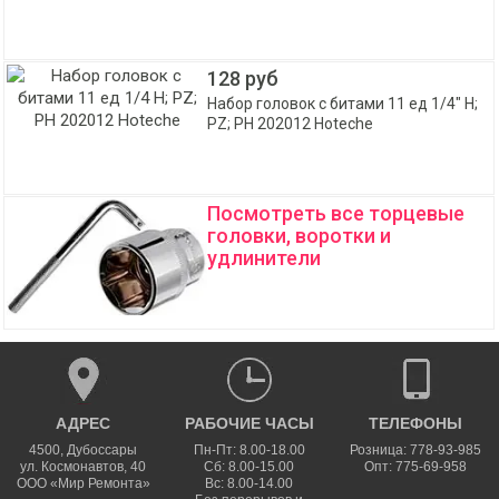
128 руб
Набор головок с битами 11 ед 1/4" H;
PZ; PH 202012 Hoteche
Посмотреть все торцевые
головки, воротки и
удлинители
АДРЕС
РАБОЧИЕ ЧАСЫ
ТЕЛЕФОНЫ
4500
,
Дубоссары
Пн-Пт: 8.00-18.00
Розница: 778-93-985
ул.
Космонавтов, 40
Сб: 8.00-15.00
Опт: 775-69-958
ООО «Мир Ремонта»
Вс: 8.00-14.00