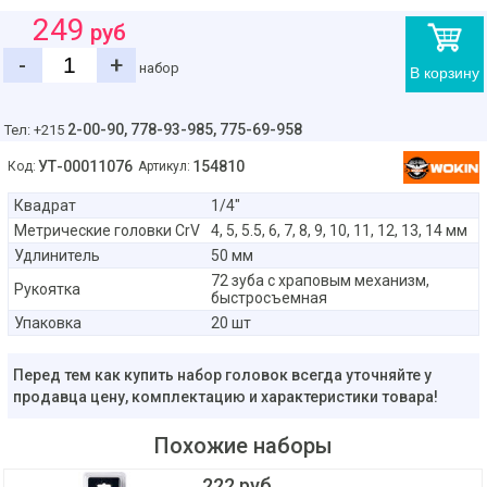
249
руб
-
+
набор
В корзину
2-00-90,
778-93-985, 775-69-958
Тел: +215
УТ-00011076
154810
Код:
Артикул:
Квадрат
1/4"
Метрические головки CrV
4, 5, 5.5, 6, 7, 8, 9, 10, 11, 12, 13, 14 мм
Удлинитель
50 мм
72 зуба с храповым механизм,
Рукоятка
быстросъемная
Упаковка
20 шт
Перед тем как купить набор головок всегда уточняйте у
продавца цену, комплектацию и характеристики товара!
Похожие наборы
222 руб