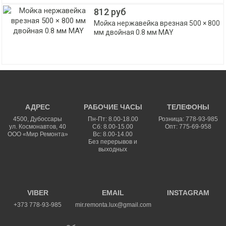
812 руб
Мойка нержавейка врезная 500 × 800
мм двойная 0.8 мм MAY
АДРЕС
РАБОЧИЕ ЧАСЫ
ТЕЛЕФОНЫ
4500
,
Дубоссары
Пн-Пт: 8.00-18.00
Розница: 778-93-985
ул.
Космонавтов, 40
Сб: 8.00-15.00
Опт: 775-69-958
ООО «Мир Ремонта»
Вс: 8.00-14.00
Без перерывов и
выходных
VIBER
EMAIL
INSTAGRAM
+373 778-93-985
mir.remonta.lux@gmail.com