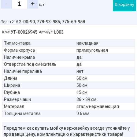
-
+
В корзину
шт
2-00-90,
778-93-985, 775-69-958
Тел: +215
УТ-00026945
L003
Код:
Артикул:
Тип монтажа
накладная
Форма корпуса
прямоугольная
Наличие крыла
да
Отверстие под смеситель
да
Наличие перелива
нет
Длина
60 см
Ширина
50 см
Глубина
15 см
Размер чаши
36 × 39 см
Материал
сталь нержавеющая
Толщина металла
0.6 мм
Перед тем как купить мойку нержавейку всегда уточняйте у
продавца цену, комплектацию и характеристики товара!