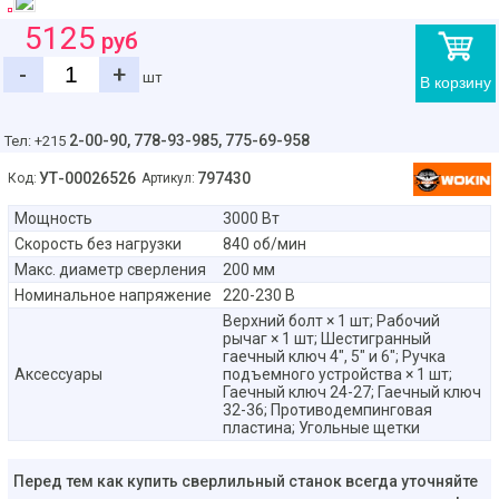
5125
руб
-
+
шт
В корзину
2-00-90,
778-93-985, 775-69-958
Тел: +215
УТ-00026526
797430
Код:
Артикул:
Мощность
3000 Вт
Скорость без нагрузки
840 об/мин
Макс. диаметр сверления
200 мм
Номинальное напряжение
220-230 В
Верхний болт × 1 шт; Рабочий
рычаг × 1 шт; Шестигранный
гаечный ключ 4″, 5″ и 6″; Ручка
Аксессуары
подъемного устройства × 1 шт;
Гаечный ключ 24-27; Гаечный ключ
32-36; Противодемпинговая
пластина; Угольные щетки
Перед тем как купить сверлильный станок всегда уточняйте