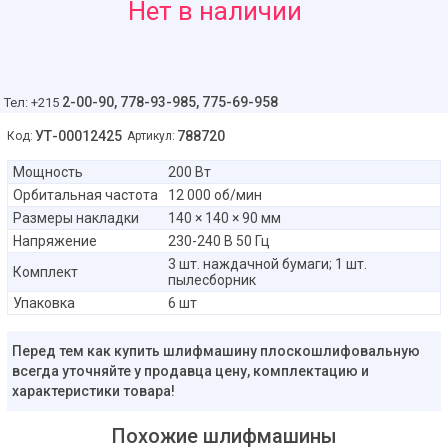
425
Нет в наличии
руб
2-00-90,
778-93-985, 775-69-958
Тел: +215
УТ-00012425
788720
Код:
Артикул:
Мощность
200 Вт
Орбитальная частота
12 000 об/мин
Размеры накладки
140 × 140 × 90 мм
Напряжение
230-240 В 50 Гц
3 шт. наждачной бумаги; 1 шт.
Комплект
пылесборник
Упаковка
6 шт
Перед тем как купить шлифмашину плоскошлифовальную
всегда уточняйте у продавца цену, комплектацию и
характеристики товара!
Похожие шлифмашины