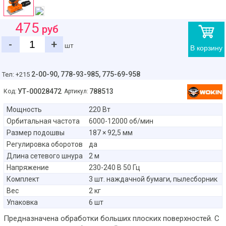
475
руб
-
+
шт
В корзину
2-00-90,
778-93-985, 775-69-958
Тел: +215
УТ-00028472
788513
Код:
Артикул:
Мощность
220 Вт
Орбитальная частота
6000-12000 об/мин
Размер подошвы
187 × 92,5 мм
Регулировка оборотов
да
Длина сетевого шнура
2 м
Напряжение
230-240 В 50 Гц
Комплект
3 шт. наждачной бумаги, пылесборник
Вес
2 кг
Упаковка
6 шт
Предназначена обработки больших плоских поверхностей. С