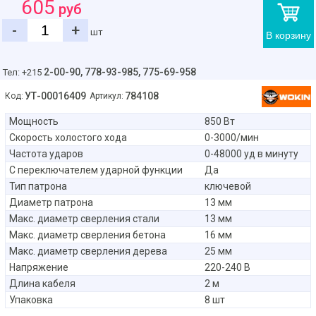
605
руб
-
+
шт
В корзину
2-00-90,
778-93-985, 775-69-958
Тел: +215
УТ-00016409
784108
Код:
Артикул:
Мощность
850 Вт
Скорость холостого хода
0-3000/мин
Частота ударов
0-48000 уд в минуту
С переключателем ударной функции
Да
Тип патрона
ключевой
Диаметр патрона
13 мм
Макс. диаметр сверления стали
13 мм
Макс. диаметр сверления бетона
16 мм
Макс. диаметр сверления дерева
25 мм
Напряжение
220-240 В
Длина кабеля
2 м
Упаковка
8 шт