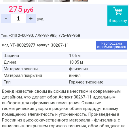
275
руб
-
+
рул.
В корзину
2-00-90,
778-93-985, 775-69-958
Тел: +215
Распродажа
УТ-00025877
30267-11
Код:
Артикул:
стройматериалов
Ширина
1.06 м
Длина
10.05 м
Материал основы
флизелин
Материал покрытия
винил
Тип
Горячее тиснение
Бренд известен своим высоким качеством и современным
дизайном, что делает обои Аспект 30267-11 идеальным
выбором для оформления помещения. Стильные
геометрические узоры в рисунке обоев придадут вашему
помещению элегантность и утонченность. Произведены в
России из высококачественного материала - флизелина, с
виниловым покрытием горячего тиснения, обои обладают не