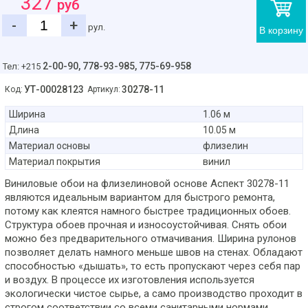
327
руб
-
+
рул.
В корзину
2-00-90,
778-93-985, 775-69-958
Тел: +215
УТ-00028123
30278-11
Код:
Артикул:
Ширина
1.06 м
Длина
10.05 м
Материал основы
флизелин
Материал покрытия
винил
Виниловые обои на флизелиновой основе Аспект 30278-11
являются идеальным вариантом для быстрого ремонта,
потому как клеятся намного быстрее традиционных обоев.
Структура обоев прочная и износоустойчивая. Снять обои
можно без предварительного отмачивания. Ширина рулонов
позволяет делать намного меньше швов на стенах. Обладают
способностью «дышать», то есть пропускают через себя пар
и воздух. В процессе их изготовления используется
экологически чистое сырье, а само производство проходит в
строгом соответствии со всеми санитарными нормами.