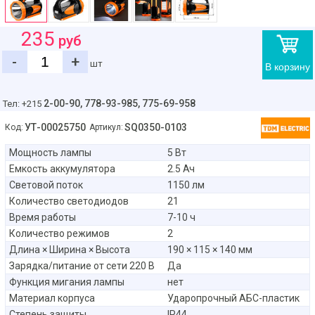
235
руб
-
+
шт
В корзину
2-00-90,
778-93-985, 775-69-958
Тел: +215
УТ-00025750
SQ0350-0103
Код:
Артикул:
Мощность лампы
5 Вт
Емкость аккумулятора
2.5 Ач
Световой поток
1150 лм
Количество светодиодов
21
Время работы
7-10 ч
Количество режимов
2
Длина × Ширина × Высота
190 × 115 × 140 мм
Зарядка/питание от сети 220 В
Да
Функция мигания лампы
нет
Материал корпуса
Ударопрочный АБС-пластик
Степень защиты
IP44