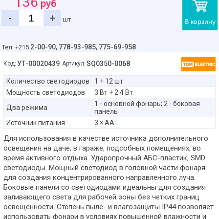
136
руб
-
+
шт
В корзину
2-00-90,
778-93-985, 775-69-958
Тел: +215
УТ-00020439
SQ0350-0068
Код:
Артикул:
Количество светодиодов
1 + 12 шт
Мощность светодиодов
3 Вт + 2.4 Вт
1 - основной фонарь; 2 - боковая
Два режима
панель
Источник питания
3 × АА
Для использования в качестве источника дополнительного
освещения на даче, в гараже, подсобных помещениях, во
время активного отдыха. Ударопрочный АБС-пластик, SMD
светодиоды. Мощный светодиод в головной части фонаря
для создания концентрированного направленного луча.
Боковые панели со светодиодами идеальны для создания
заливающего света для рабочей зоны без четких границ
освещенности. Степень пыле- и влагозащиты IP44 позволяет
использовать фонари в условиях повышенной влажности и