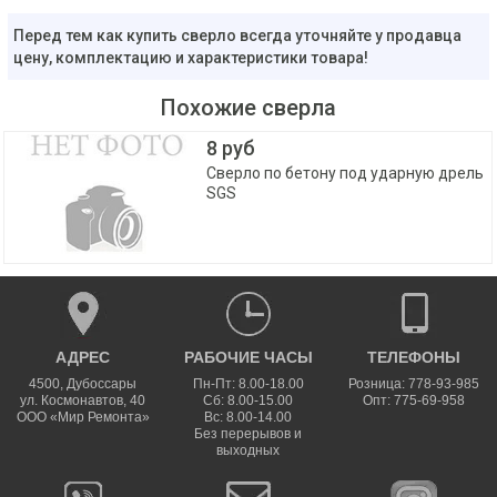
Перед тем как купить сверло всегда уточняйте у продавца
цену, комплектацию и характеристики товара!
Похожие сверла
8 руб
Сверло по бетону под ударную дрель
SGS
АДРЕС
РАБОЧИЕ ЧАСЫ
ТЕЛЕФОНЫ
4500
,
Дубоссары
Пн-Пт: 8.00-18.00
Розница: 778-93-985
ул.
Космонавтов, 40
Сб: 8.00-15.00
Опт: 775-69-958
ООО «Мир Ремонта»
Вс: 8.00-14.00
Без перерывов и
выходных