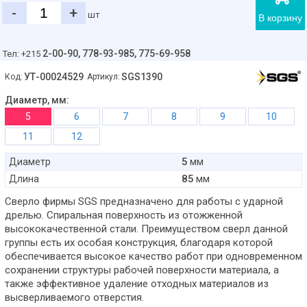
-
+
шт
В корзину
2-00-90,
778-93-985, 775-69-958
Тел: +215
УТ-00024529
SGS1390
Код:
Артикул:
Диаметр, мм:
5
6
7
8
9
10
11
12
5
Диаметр
мм
85
Длина
мм
Сверло фирмы SGS предназначено для работы с ударной
дрелью. Спиральная поверхность из отожженной
высококачественной стали. Преимуществом сверл данной
группы есть их особая конструкция, благодаря которой
обеспечивается высокое качество работ при одновременном
сохранении структуры рабочей поверхности материала, а
также эффективное удаление отходных материалов из
высверливаемого отверстия.