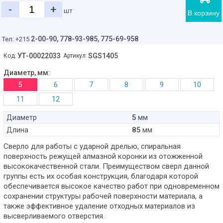
-
+
шт
В корзину
2-00-90,
778-93-985, 775-69-958
Тел: +215
УТ-00022033
SGS1405
Код:
Артикул:
Диаметр, мм:
5
6
7
8
9
10
11
12
5
Диаметр
мм
85
Длина
мм
Сверло для работы с ударной дрелью, спиральная
поверхность режущей алмазной коронки из отожженной
высококачественной стали. Преимуществом сверл данной
группы есть их особая конструкция, благодаря которой
обеспечивается высокое качество работ при одновременном
сохранении структуры рабочей поверхности материала, а
также эффективное удаление отходных материалов из
высверливаемого отверстия.