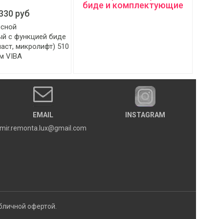
биде и комплектующие
330 руб
есной
й с функцией биде
аст, микролифт) 510
мм VIBA
EMAIL
INSTAGRAM
mir.remonta.lux@gmail.com
бличной офертой.