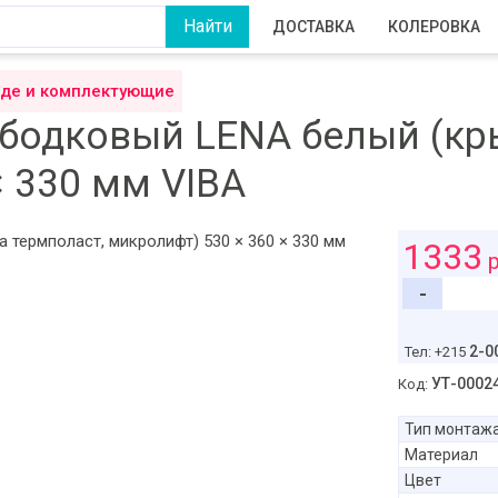
ДОСТАВКА
КОЛЕРОВКА
иде и комплектующие
ободковый LENA белый (кр
× 330 мм VIBA
1333
р
-
2-0
Тел: +215
УТ-0002
Код:
Тип монтаж
Материал
Цвет