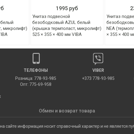
уб
1995 руб
2
Унитаз подвесной
Унитаз подв
 белый
безободковый AZUL белый
безободковы
, микролифт)
(крышка термполаст, микролифт)
NEA (термопл
VIBA
525 × 355 × 400 мм VIBA
× 355 × 400 
ТЕЛЕФОНЫ
VIBER
Розница: 778-93-985
+373 778-93-985
Опт: 775-69-958
х
Обмен и возврат товара
на сайте информация носит справочный характер и не является пу