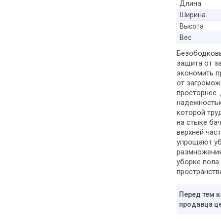
Длина
Ширина
Высота
Вес
Безободковый
защита от за
экономить пр
от загромож
просторнее.
надежностью
которой тру
на стыке бач
верхней час
упрощают уб
размножения
уборке пола
пространств
Перед тем к
продавца це