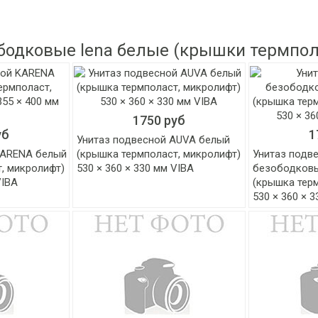
бодковые lena белые (крышки термпо
1750 руб
уб
1
Унитаз подвесной AUVA белый
KARENA белый
(крышка термполаст, микролифт)
Унитаз подв
, микролифт)
530 × 360 × 330 мм VIBA
безободков
VIBA
(крышка тер
530 × 360 × 