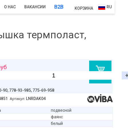
B2B
О НАС
ВАКАНСИИ
RU
КОРЗИНА
ышка термполаст,
уб
В корзину
0-90,
778-93-985, 775-69-958
4851
LNRDAK04
Артикул:
а
подвесной
фаянс
белый