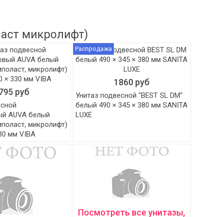
ласт микролифт)
Распродажа
1860 руб
795 руб
Унитаз подвесной "BEST SL DM"
есной
белый 490 × 345 × 380 мм SANITA
ый AUVA белый
LUXE
мполаст, микролифт)
330 мм VIBA
Посмотреть все унитазы,