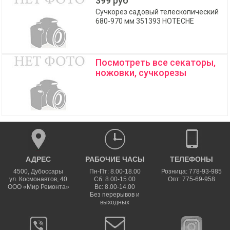
399 руб
Сучкорез садовый телескопический
680-970 мм 351393 HOTECHE
Посмотреть все секаторы,
ножовки, сучкорезы
АДРЕС
РАБОЧИЕ ЧАСЫ
ТЕЛЕФОНЫ
4500
,
Дубоссары
Пн-Пт: 8.00-18.00
Розница: 778-93-985
ул.
Космонавтов, 40
Сб: 8.00-15.00
Опт: 775-69-958
ООО «Мир Ремонта»
Вс: 8.00-14.00
Без перерывов и
выходных