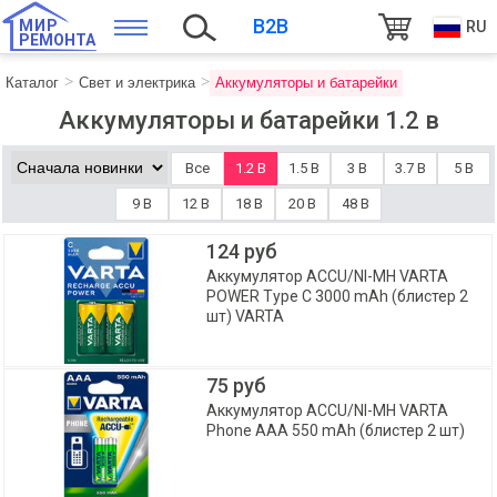
B2B
МИР
RU
РЕМОНТА
Каталог
Свет и электрика
Аккумуляторы и батарейки
Аккумуляторы и батарейки 1.2 в
Все
1.2 В
1.5 В
3 В
3.7 В
5 В
9 В
12 В
18 В
20 В
48 В
124 руб
Аккумулятор ACCU/NI-MH VARTA
POWER Type C 3000 mAh (блистер 2
шт) VARTA
75 руб
Аккумулятор ACCU/NI-MH VARTA
Phone AAA 550 mAh (блистер 2 шт)