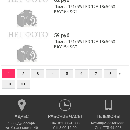
62 руб
Лампа R21/5W LED 12V 18х5050
BAY15d SCT
59 руб
Лампа R21/5W LED 12V 13х5050
BAY15d SCT
»
1
2
3
4
5
6
7
8
30
31
АДРЕС
РАБОЧИЕ ЧАСЫ
ТЕЛЕФОНЫ
4500
,
Дубоссары
Пн-Пт: 8.00-18.00
Розница: 778-93-985
ул.
Космонавтов, 40
Сб: 8.00-15.00
Опт: 775-69-958