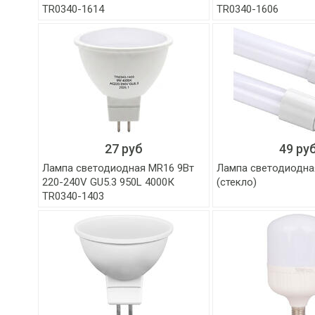
TR0340-1614
TR0340-1606
27 руб
49 ру
Лампа светодиодная MR16 9Вт
Лампа светодиодна
220-240V GU5.3 950L 4000К
(стекло)
TR0340-1403