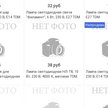
б
32 руб
я шар
Лампа светодиодная свеча
Лампа светод
30 В, Е14 TDM
"Филамент", 6 Вт, 230 В, Е27 TDM
E27 TDM
Распродажа
б
38 руб
я для
Лампа светодиодная НЛ-Т8, 10
Лампа светод
ветодиодная
Вт, 230 В, 4000 К, матовая TDM
230 В, E14 T