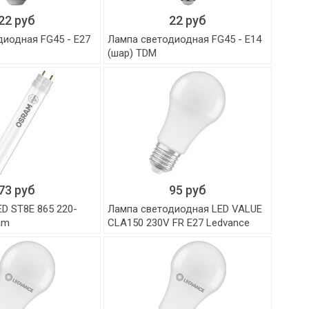
22 руб
22 руб
диодная FG45 - Е27
Лампа светодиодная FG45 - Е14
(шар) TDM
73 руб
95 руб
D ST8E 865 220-
Лампа светодиодная LED VALUE
am
CLA150 230V FR E27 Ledvance