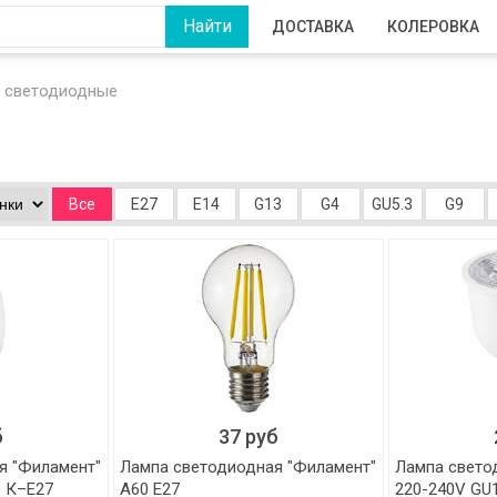
ДОСТАВКА
КОЛЕРОВКА
 светодиодные
Все
Е27
Е14
G13
G4
GU5.3
G9
б
37 руб
я "Филамент"
Лампа светодиодная "Филамент"
Лампа свето
0 К–E27
А60 E27
220-240V GU