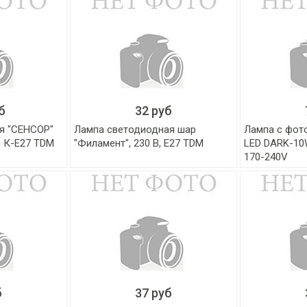
б
32 руб
я "СЕНСОР"
Лампа светодиодная шар
Лампа с фот
0 К-E27 TDM
"Филамент", 230 В, Е27 TDM
LED DARK-10
170-240V
б
37 руб