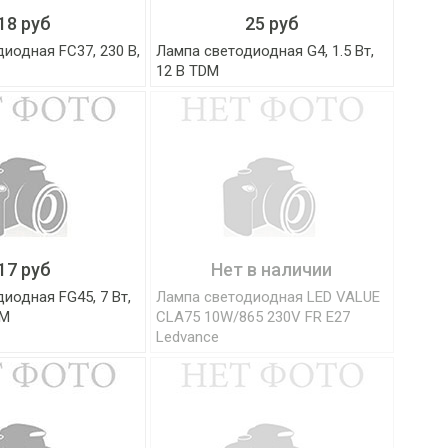
18 руб
25 руб
иодная FС37, 230 В,
Лампа светодиодная G4, 1.5 Вт,
12 В TDM
17 руб
Нет в наличии
иодная FG45, 7 Вт,
Лампа светодиодная LED VALUE
DM
CLA75 10W/865 230V FR E27
Ledvance