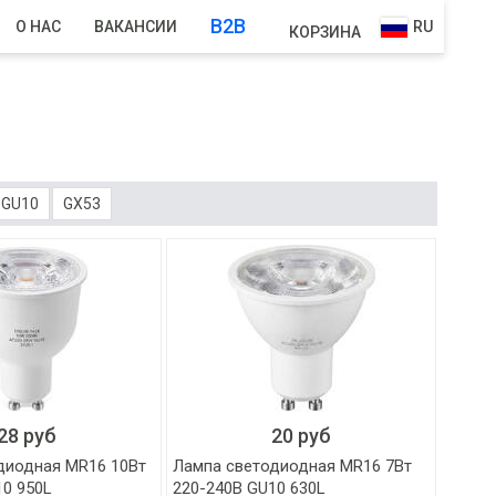
B2B
О НАС
ВАКАНСИИ
RU
КОРЗИНА
GU10
GX53
28 руб
20 руб
диодная MR16 10Вт
Лампа светодиодная MR16 7Вт
10 950L
220-240В GU10 630L