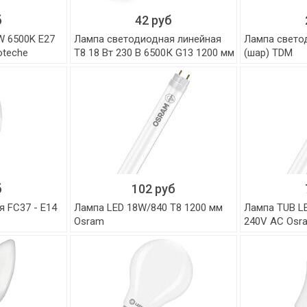
б
42 руб
W 6500K E27
Лампа светодиодная линейная
Лампа свето
oteche
Т8 18 Вт 230 В 6500К G13 1200 мм
(шар) TDM
б
102 руб
 FC37 - Е14
Лампа LED 18W/840 T8 1200 мм
Лампа TUB LE
Osram
240V AC Osr