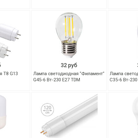
б
32 руб
я T8 G13
Лампа светодиодная "Филамент"
Лампа свето
G45-6 Вт-230 E27 TDM
С35-6 Вт-230