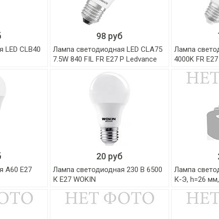
б
98 руб
я LED CLB40
Лампа светодиодная LED CLA75
Лампа свето
7.5W 840 FIL FR E27 P Ledvance
4000K FR E27
б
20 руб
я А60 E27
Лампа светодиодная 230 В 6500
Лампа свето
К E27 WOKIN
К-Э, h=26 мм