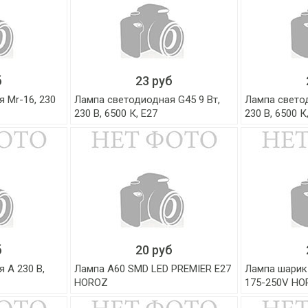
б
23 руб
 Mr-16, 230
Лампа светодиодная G45 9 Вт,
Лампа светод
230 В, 6500 К, Е27
230 В, 6500 К
б
20 руб
 А 230 В,
Лампа A60 SMD LED PREMIER E27
Лампа шарик
HOROZ
175-250V HO