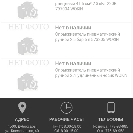
ранцевый 41.5 см³ 2.3 кВт 220В
797004 WOKIN
Нет в наличии
Опрыскиватель пневматический
ручной 2.5 бар 5 л 573205 WOKIN
Нет в наличии
Опрыскиватель пневматический
ручной 2 л, удлиненный носик WOKIN
АДРЕС
РАБОЧИЕ ЧАСЫ
ТЕЛЕФОНЫ
4500
,
Дубоссары
Пн-Пт: 8.00-18.00
Розница: 778-93-985
ул.
Космонавтов, 40
Сб: 8.00-15.00
Опт: 775-69-958