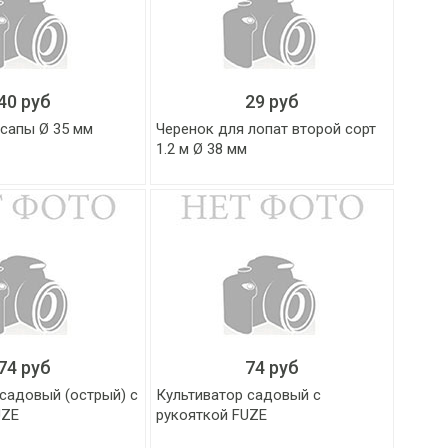
40 руб
29 руб
 сапы Ø 35 мм
Черенок для лопат второй сорт
1.2 м Ø 38 мм
74 руб
74 руб
садовый (острый) с
Культиватор садовый с
UZE
рукояткой FUZE