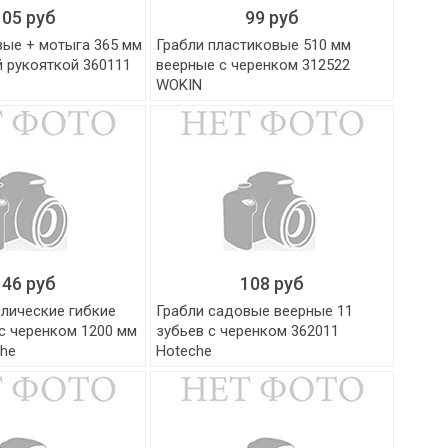
105 руб
99 руб
вые + мотыга 365 мм
Грабли пластиковые 510 мм
й рукояткой 360111
веерные c черенком 312522
WOKIN
146 руб
108 руб
ллические гибкие
Грабли садовые веерные 11
с черенком 1200 мм
зубьев с черенком 362011
che
Hoteche