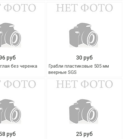
96 руб
30 руб
глая без черенка
Грабли пластиковые 505 мм
веерные SGS
58 руб
25 руб