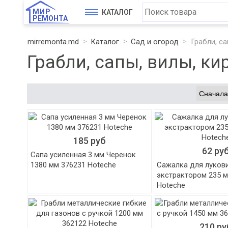
МИР
КАТАЛОГ
РЕМОНТА
mirremonta.md
Каталог
Сад и огород
Грабли, са
Грабли, сапы, вилы, ки
185 руб
62 ру
Сапа усиленная 3 мм Черенок
1380 мм 376231 Hoteche
Сажалка для луков
экстрактором 235 м
Hoteche
210 ру