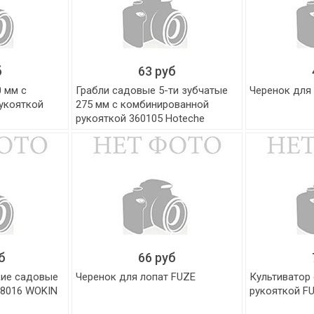
б
63 руб
 мм с
Грабли садовые 5-ти зубчатые
Черенок для
укояткой
275 мм с комбинированной
рукояткой 360105 Hoteche
б
66 руб
кие садовые
Черенок для лопат FUZE
Культиватор 
78016 WOKIN
рукояткой F