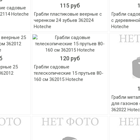
115 руб
кие садовые
62114 Hoteche
Грабли пластиковые веерные c
Грабли садо
черенком 24 зубьев 362024
с деревянно
Hoteche
Hoteche
б
120 руб
ерные 25
Грабли садовые
362012
телескопические 15 прутьев 80-
160 см 362015 Hoteche
Грабли мета
для газонов 
362022 Hote