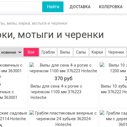
ДОСТАВКА
КОЛЕРОВКА
пы, вилы, кирки, мотыги и черенки
рки, мотыги и черенки
Все
Грабли
Вилы
Сапы
Кирки
Черенки
370 руб
б
Вилы для сена 4-х рогие с
Вилы 10 зубь
ичных с
черенком 1100 мм 376223
мм 376222 H
м 363001
Hoteche
б