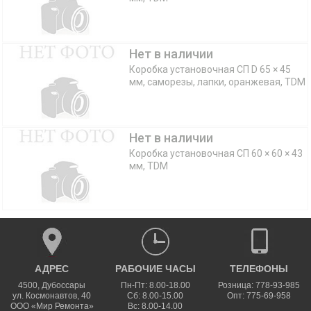
Нет в наличии
Коробка установочная СП D 65 × 45
мм, саморезы, лапки, оранжевая, TDM
Нет в наличии
Коробка установочная СП 60 × 60 × 43
мм, TDM
АДРЕС
РАБОЧИЕ ЧАСЫ
ТЕЛЕФОНЫ
4500
,
Дубоссары
Пн-Пт: 8.00-18.00
Розница: 778-93-985
ул.
Космонавтов, 40
Сб: 8.00-15.00
Опт: 775-69-958
ООО «Мир Ремонта»
Вс: 8.00-14.00