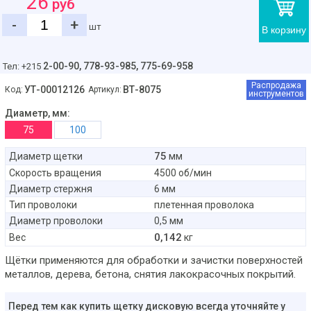
26
руб
-
+
шт
В корзину
2-00-90,
778-93-985, 775-69-958
Тел: +215
Распродажа
УТ-00012126
ВТ-8075
Код:
Артикул:
инструментов
Диаметр, мм:
75
100
75
Диаметр щетки
мм
Скорость вращения
4500 об/мин
Диаметр стержня
6 мм
Тип проволоки
плетенная проволока
Диаметр проволоки
0,5 мм
0,142
Вес
кг
Щётки применяются для обработки и зачистки поверхностей
металлов, дерева, бетона, снятия лакокрасочных покрытий.
Перед тем как купить щетку дисковую всегда уточняйте у