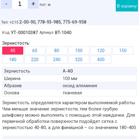
-
+
пог. м
В корзину
2-00-90,
778-93-985, 775-69-958
Тел: +215
УТ-00010387
BT-1040
Код:
Артикул:
Зернистость:
40
60
80
100
120
150
180
220
240
320
400
40
Зернистость
А-
Ширина
100 мм
Абразив
оксид алюминия
Основа
тканевая
Зернистость определяется характером выполняемой работы.
Чем меньше значение зернистости, тем более грубую
шлифовку можно выполнять с помощью этой наждачки. Для
первичной обработки поверхности подойдет сетка с
зернистостью 40-80, а для финишной – со значением 180-400.