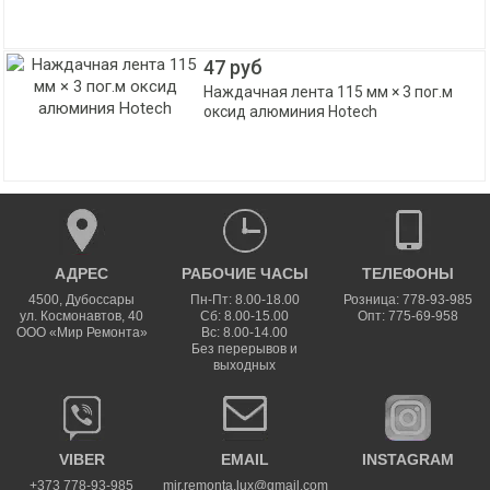
47 руб
Наждачная лента 115 мм × 3 пог.м
оксид алюминия Hotech
АДРЕС
РАБОЧИЕ ЧАСЫ
ТЕЛЕФОНЫ
4500
,
Дубоссары
Пн-Пт: 8.00-18.00
Розница: 778-93-985
ул.
Космонавтов, 40
Сб: 8.00-15.00
Опт: 775-69-958
ООО «Мир Ремонта»
Вс: 8.00-14.00
Без перерывов и
выходных
VIBER
EMAIL
INSTAGRAM
+373 778-93-985
mir.remonta.lux@gmail.com