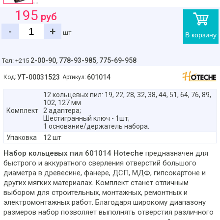
195
руб
-
+
шт
В корзину
2-00-90,
778-93-985, 775-69-958
Тел: +215
УТ-00031523
601014
Код:
Артикул:
12 кольцевых пил: 19, 22, 28, 32, 38, 44, 51, 64, 76, 89,
102, 127 мм
Комплект
2 адаптера;
Шестигранный ключ - 1шт;
1 основание/держатель набора.
Упаковка
12 шт
Набор кольцевых пил 601014 Hoteche
предназначен для
быстрого и аккуратного сверления отверстий большого
диаметра в древесине, фанере, ДСП, МДФ, гипсокартоне и
других мягких материалах. Комплект станет отличным
выбором для строительных, монтажных, ремонтных и
электромонтажных работ. Благодаря широкому диапазону
размеров набор позволяет выполнять отверстия различного