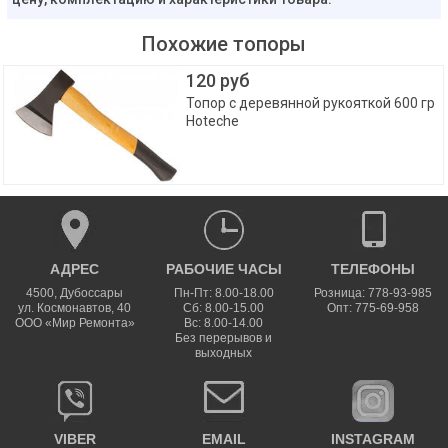
Похожие топоры
120 руб
Топор с деревянной рукояткой 600 гр
Hoteche
АДРЕС
РАБОЧИЕ ЧАСЫ
ТЕЛЕФОНЫ
4500
,
Дубоссары
Пн-Пт: 8.00-18.00
Розница: 778-93-985
ул.
Космонавтов, 40
Сб: 8.00-15.00
Опт: 775-69-958
ООО «Мир Ремонта»
Вс: 8.00-14.00
Без перерывов и
выходных
VIBER
EMAIL
INSTAGRAM