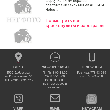
форсунка 1.4 мм верхний
пластиковый бачок 600 мл A831414
Hoteche
Посмотреть все
краскопульты и аэрографы
АДРЕС
РАБОЧИЕ ЧАСЫ
ТЕЛЕФОНЫ
4500
,
Дубоссары
Пн-Пт: 8.00-18.00
Розница: 778-93-985
ул.
Космонавтов, 40
Сб: 8.00-15.00
Опт: 775-69-958
ООО «Мир Ремонта»
Вс: 8.00-14.00
Без перерывов и
выходных
VIBER
EMAIL
INSTAGRAM