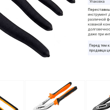
Упаковка
Переставны
инструмент д
различной ф
кованой кон
долговечнос
даже при инт
Перед тем к
продавца це