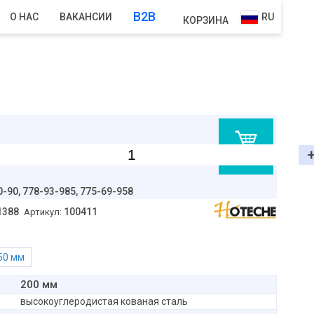
B2B
О НАС
ВАКАНСИИ
RU
КОРЗИНА
В корзину
0-90,
778-93-985, 775-69-958
1388
100411
Артикул:
250 мм
200 мм
высокоуглеродистая кованая сталь