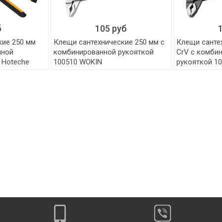
б
105 руб
кие 250 мм
Клещи сантехнические 250 мм с
Клещи санте
нной
комбинированной рукояткой
CrV с комби
 Hoteche
100510 WOKIN
рукояткой 1