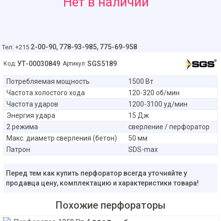
5080
Нет в наличии
руб
2-00-90,
778-93-985, 775-69-958
Тел: +215
УТ-00030849
SGS5189
Код:
Артикул:
Потребляемая мощность
1500 Вт
Частота холостого хода
120-320 об/мин
Частота ударов
1200-3100 уд/мин
Энергия удара
15 Дж
2 режима
сверление / перфоратор
Макс. диаметр сверления (бетон)
50 мм
Патрон
SDS-max
Перед тем как купить перфоратор всегда уточняйте у
продавца цену, комплектацию и характеристики товара!
Похожие перфораторы