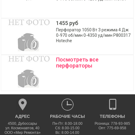
1455 руб
Перфоратор 1050 Вт 3 режима 4 Дж
0-970 об/мин 0-4350 уд/мин P800317
Hoteche
Посмотреть все
перфораторы
АДРЕС
РАБОЧИЕ ЧАСЫ
ТЕЛЕФОНЫ
4500
,
Дубоссары
Пн-Пт: 8.00-18.00
Розница: 778-93-985
ул.
Космонавтов, 40
Сб: 8.00-15.00
Опт: 775-69-958
ООО «Мир Ремонта»
Вс: 8.00-14.00