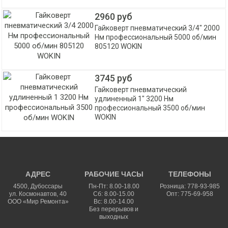
2960 руб
Гайковерт пневматический 3/4" 2000
Нм профессиональный 5000 об/мин
805120 WOKIN
3745 руб
Гайковерт пневматический
удлиненный 1" 3200 Нм
профессиональный 3500 об/мин
WOKIN
АДРЕС
РАБОЧИЕ ЧАСЫ
ТЕЛЕФОНЫ
4500
,
Дубоссары
Пн-Пт: 8.00-18.00
Розница: 778-93-985
ул.
Космонавтов, 40
Сб: 8.00-15.00
Опт: 775-69-958
ООО «Мир Ремонта»
Вс: 8.00-14.00
Без перерывов и
выходных