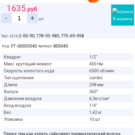
1635
руб
-
+
В корзину
шт
2-00-90,
778-93-985, 775-69-958
Тел: +215
УТ-00030540
805040
Код:
Артикул:
Квадрат
1/2″
Макс. крутящий момент
400 Нм
Скорость холостого хода
6500 об/мин
Тип сцепления
Jumbo
Длина
248 мм
Выпуск
360°
Давление воздуха
6,3кгс/см²
Вход воздуха
1/4″
Вес
1,42 кг
Упаковка
10 шт
Перед тем как купить гайковерт пневматический всегда