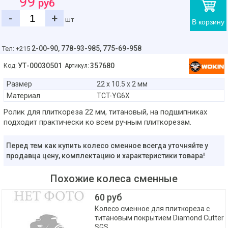
99
руб
-
+
шт
В корзину
2-00-90,
778-93-985, 775-69-958
Тел: +215
УТ-00030501
357680
Код:
Артикул:
Размер
22 х 10.5 х 2 мм
Материал
TCT-YG6X
Ролик для плиткореза 22 мм, титановый, на подшипниках
подходит практически ко всем ручным плиткорезам.
Перед тем как купить колесо сменное всегда уточняйте у
продавца цену, комплектацию и характеристики товара!
Похожие колеса сменные
60 руб
Колесо сменное для плиткореза с
титановым покрытием Diamond Cutter
SGS