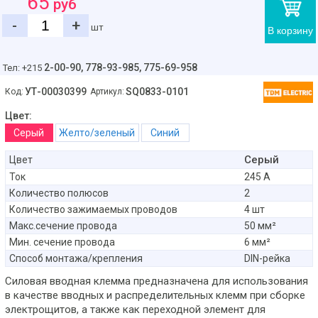
65
руб
-
+
шт
В корзину
2-00-90,
778-93-985, 775-69-958
Тел: +215
УТ-00030399
SQ0833-0101
Код:
Артикул:
Цвет:
Серый
Желто/зеленый
Синий
Серый
Цвет
Ток
245 А
Количество полюсов
2
Количество зажимаемых проводов
4 шт
Макс.сечение провода
50 мм²
Мин. сечение провода
6 мм²
Способ монтажа/крепления
DIN-рейка
Силовая вводная клемма предназначена для использования
в качестве вводных и распределительных клемм при сборке
электрощитов, а также как переходной элемент для