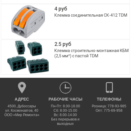
4 руб
Клемма соединительная СК-412 TDM
2.5 руб
Клемма строительно-монтажная КБМ
(2,5 мм²) с пастой TDM
АДРЕС
РАБОЧИЕ ЧАСЫ
ТЕЛЕФОНЫ
4500
,
Дубоссары
Пн-Пт: 8.00-18.00
Розница: 778-93-985
ул.
Космонавтов, 40
Сб: 8.00-15.00
Опт: 775-69-958
ООО «Мир Ремонта»
Вс: 8.00-14.00
Без перерывов и
выходных