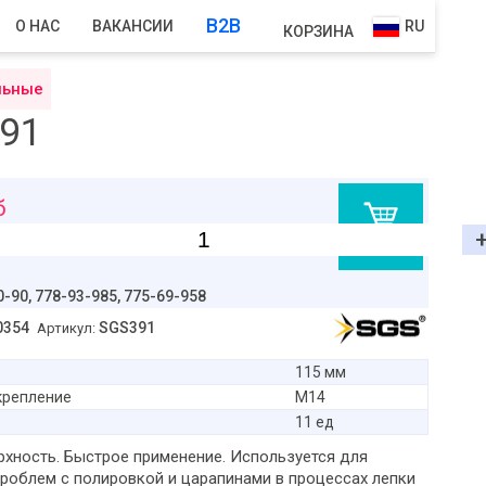
B2B
О НАС
ВАКАНСИИ
RU
КОРЗИНА
льные
391
б
В корзину
0-90,
778-93-985, 775-69-958
0354
SGS391
Артикул:
115 мм
крепление
М14
11 ед
рхность. Быстрое применение. Используется для
проблем с полировкой и царапинами в процессах лепки