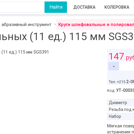
ДОСТАВКА
КОЛЕРОВКА
 абразивный инструмент
Круги шлифовальные и полирова
ьных (11 ед.) 115 мм SGS
147
ру
-
2-0
Тел: +215
УТ-0003
Код:
Диаметр
Резьба под 
Набор
Мягкая пове
устранения 