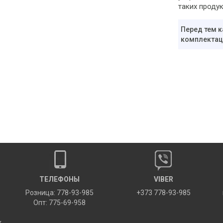
таких продук
Перед тем к
комплектаци
ТЕЛЕФОНЫ
VIBER
Розница: 778-93-985
+373 778-93-985
Опт: 775-69-958
х