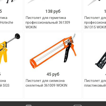
б
138 руб
етика
Пистолет для герметика
Пистолет дл
Hoteche
профессиональный 361309
профессиона
WOKIN
361315 WOKI
б
45 руб
кона
Пистолет для силикона
Пистолет дл
й SGS
скелетный 361009 WOKIN
пластиковый