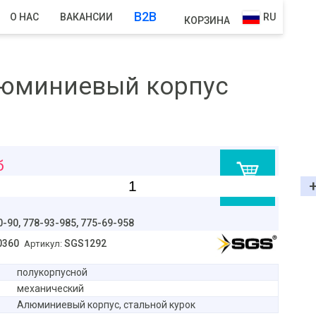
B2B
О НАС
ВАКАНСИИ
RU
КОРЗИНА
люминиевый корпус
б
В корзину
0-90,
778-93-985, 775-69-958
0360
SGS1292
Артикул:
полукорпусной
механический
Алюминиевый корпус, стальной курок