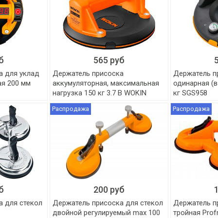
б
565 руб
а для уклад
Держатель присоска
Держатель п
ая 200 мм
аккумуляторная, максимальная
одинарная (в
нагрузка 150 кг 3.7 В WOKIN
кг SGS958
Распродажа
Распродажа
б
200 руб
а для стекол
Держатель присоска для стекол
Держатель п
двойной регулируемый max 100
тройная Prof