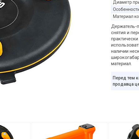
Диаметр пр
Особенност
Материал ко
Держатель-п
снятия и пер
практически
использоват
наличии нес
широкогабар
материал.
Перед тем к
продавца це