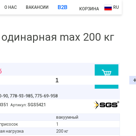
B2B
О НАС
ВАКАНСИИ
RU
КОРЗИНА
 одинарная max 200 кг
б
В корзину
0-90,
778-93-985, 775-69-958
0351
SGS5421
Артикул:
вакуумный
присосок
1
ая нагрузка
200 кг