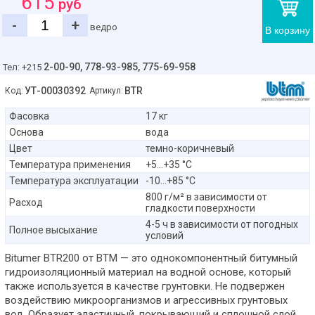
615
руб
-
+
ведро
В корзину
2-00-90,
778-93-985, 775-69-958
Тел: +215
УТ-00030392
BTR
Код:
Артикул:
Фасовка
17 кг
Основа
вода
Цвет
темно-коричневый
Температура применения
+5...+35 °C
Температура эксплуатации
-10...+85 °C
800 г/м² в зависимости от
Расход
гладкости поверхности
4-5 ч в зависимости от погодных
Полное высыхание
условий
Bitumer BTR200 от BTM — это однокомпонентный битумный
гидроизоляционный материал на водной основе, который
также используется в качестве грунтовки. Не подвержен
воздействию микроорганизмов и агрессивных грунтовых
вод. Образует эластичный, покрывающий и сплошной слой