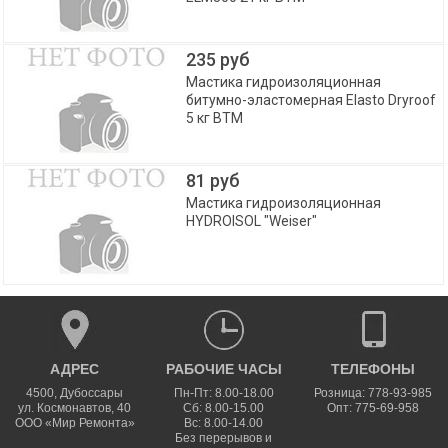
235 руб
Мастика гидроизоляционная
битумно-эластомерная Elasto Dryroof
5 кг BTM
81 руб
Мастика гидроизоляционная
HYDROISOL "Weiser"
АДРЕС
РАБОЧИЕ ЧАСЫ
ТЕЛЕФОНЫ
4500
,
Дубоссары
Пн-Пт: 8.00-18.00
Розница: 778-93-985
ул.
Космонавтов, 40
Сб: 8.00-15.00
Опт: 775-69-958
ООО «Мир Ремонта»
Вс: 8.00-14.00
Без перерывов и