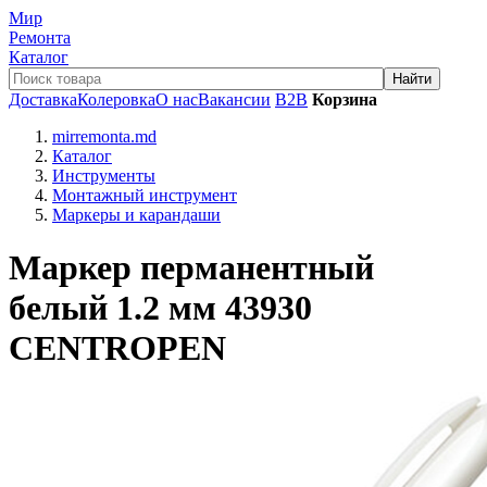
Мир
Ремонта
Каталог
Доставка
Колеровка
О нас
Вакансии
B2B
Корзина
mirremonta.md
Каталог
Инструменты
Монтажный инструмент
Маркеры и карандаши
Маркер перманентный
белый 1.2 мм 43930
CENTROPEN