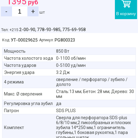
1395
руб
-
+
шт
В корзину
2-00-90,
778-93-985, 775-69-958
Тел: +215
УТ-00029625
PG800323
Код:
Артикул:
Мощность
850 Вт
Частота холостого хода
0-1100 об/мин
Частота ударов
0-5100 уд/мин
Энергия удара
3.2 Дж
сверление / перфоратор / зубило /
4 режима
долото
Сталь:13 мм; Бетон: 28 мм; Дерево: 30
Макс. Ø сверления
мм
Регулировка угла зубил
да
Патрон
SDS PLUS
Сверла для перфоратора SDS-plus
6/8/10 мм,2 пикообразных и плоских
Комплект
зубила 14*250 мм,1 ограничитель
глубины,1 боковая рукоятка,1 пара
угольных щеток