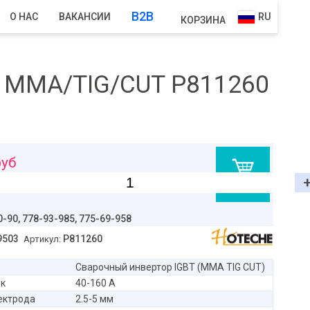
B2B
О НАС
ВАКАНСИИ
RU
КОРЗИНА
 MMA/TIG/CUT P811260
уб
В корзину
0-90,
778-93-985, 775-69-958
9503
P811260
Артикул:
Сварочный инвертор IGBT (ММА TIG CUT)
к
40-160 А
ектрода
2.5-5 мм