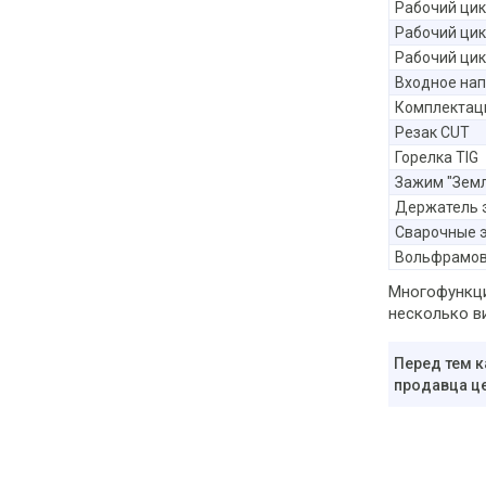
Рабочий ци
Рабочий цик
Рабочий цик
Входное на
Комплектац
Резак CUT
Горелка TIG
Зажим "Зем
Держатель 
Сварочные 
Вольфрамов
Многофункци
несколько в
Перед тем к
продавца це