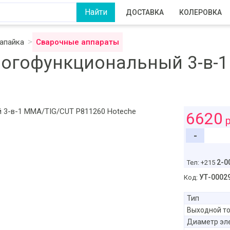
ДОСТАВКА
КОЛЕРОВКА
напайка
Сварочные аппараты
огофункциональный 3-в-1
6620
р
-
2-0
Тел: +215
УТ-0002
Код:
Тип
Выходной то
Диаметр эл