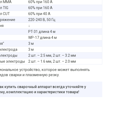
кл MMA
60% при 160 А
л TIG
60% при 160 А
л CUT
60% при 40 А
пряжение
220-240 В, 50 Гц
ия
↓
PT-31 длина 4 м
WP-17 длина 4 м
ля"
3 м
электрода
3 м
электроды
2 шт. – 2.5 мм, 2 шт. – 3.2 мм
ые электроды
2 шт. – 1.6 мм, 2 шт. – 2.0 мм
ональное устройство, которое может выполнять
идов сварки и плазменную резку.
ак купить сварочный аппарат всегда уточняйте у
ну, комплектацию и характеристики товара!