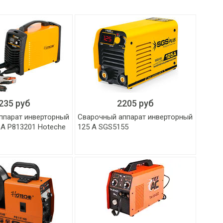
235 руб
2205 руб
ппарат инверторный
Сварочный аппарат инверторный
ВА P813201 Hoteche
125 А SGS5155