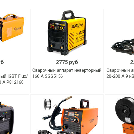
уб
2775 руб
2
Сварочный аппарат инверторный
Сварочный а
й IGBT Flux/
160 А SGS5156
20-200 А 9 к
0 А P812160